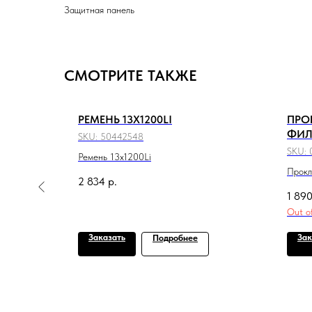
Защитная панель
СМОТРИТЕ ТАКЖЕ
РЕМЕНЬ 13X1200LI
ПРО
ФИЛ
SKU:
50442548
SKU:
Ремень 13x1200Li
Прокл
2 834
р.
1 89
Out o
Заказать
Зак
Подробнее