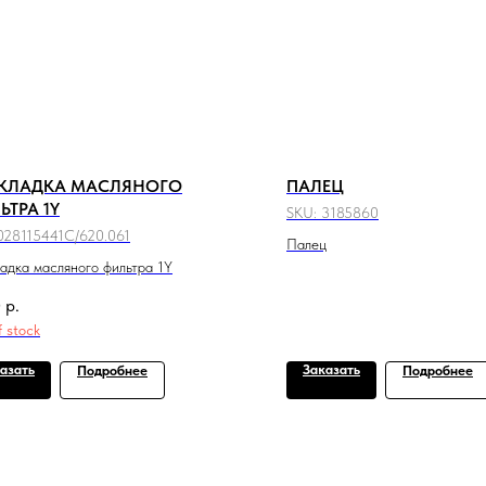
КЛАДКА МАСЛЯНОГО
ПАЛЕЦ
ЬТРА 1Y
SKU:
3185860
028115441C/620.061
Палец
адка масляного фильтра 1Y
0
р.
f stock
азать
Заказать
Подробнее
Подробнее