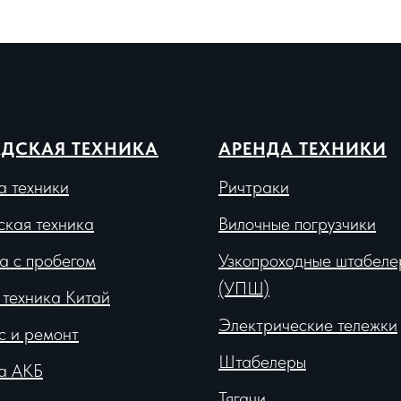
ДСКАЯ ТЕХНИКА
АРЕНДА ТЕХНИКИ
а техники
Ричтраки
ская техника
Вило
чные погрузчики
а с пробегом
Узкопроходные штабеле
(УПШ)
 техника Китай
Электрические тележки
с и ремонт
Штабелеры
а АКБ
Тягачи