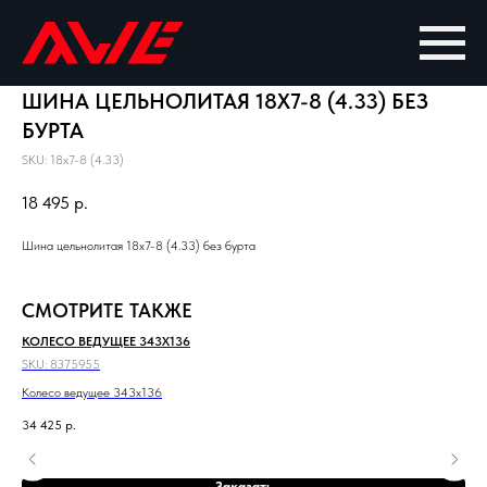
ШИНА ЦЕЛЬНОЛИТАЯ 18X7-8 (4.33) БЕЗ
БУРТА
SKU:
18x7-8 (4.33)
18 495
р.
Шина цельнолитая 18x7-8 (4.33) без бурта
СМОТРИТЕ ТАКЖЕ
КОЛЕСО ВЕДУЩЕЕ 343X136
АК
SKU:
8375955
SKU
Колесо ведущее 343x136
Акк
34 425
р.
10 
Out
Заказать