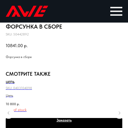
ФОРСУНКА В СБОРЕ
SKU:
50442892
10841.00
р.
Форсунка в сборе
СМОТРИТЕ ТАКЖЕ
ЦЕПЬ
СИ
SKU:
0403104098
SKU
Цепь
Сиг
10 800
р.
3 2
Out of stock
Заказать