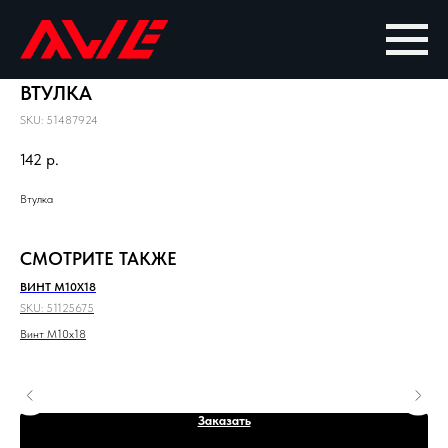
ВТУЛКА
SKU:
51487924
142
р.
Втулка
СМОТРИТЕ ТАКЖЕ
ВИНТ M10X18
ЭЛ
SKU:
51125675
SKU
Винт M10x18
Эле
Заказать