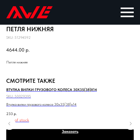
ПЕТЛЯ НИЖНЯЯ
SKU:
51294592
4644.00
р.
Петля нижняя
СМОТРИТЕ ТАКЖЕ
ВТУЛКА ВИЛКИ ГРУЗОВОГО КОЛЕСА 30Х35(38)Х14
ОП
SKU:
50029395
SKU
Втулка вилки грузового колеса 30х35(38)х14
Опо
233
р.
1 2
Out of stock
Out
Заказать