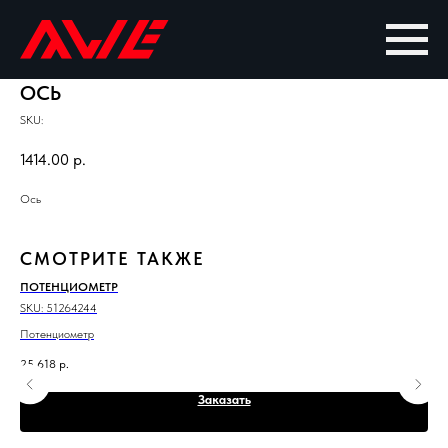
ОСЬ
SKU:
1414.00
р.
Ось
СМОТРИТЕ ТАКЖЕ
ПОТЕНЦИОМЕТР
КР
SKU:
51264244
SKU
Потенциометр
Кра
25 618
р.
7 1
Заказать