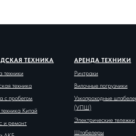
ДСКАЯ ТЕХНИКА
АРЕНДА ТЕХНИКИ
а техники
Ричтраки
ская техника
Вило
чные погрузчики
а с пробегом
Узкопроходные штабеле
(УПШ)
 техника Китай
Электрические тележки
с и ремонт
Штабелеры
а АКБ