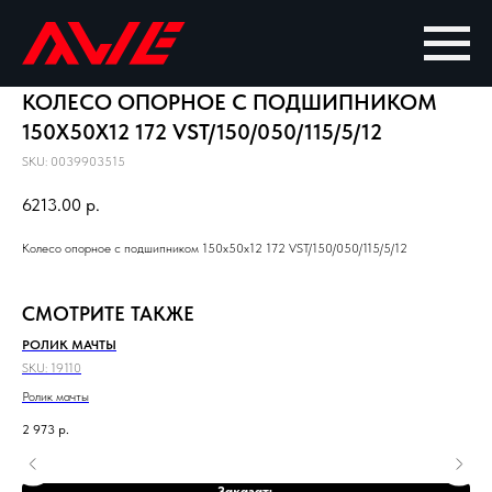
КОЛЕСО ОПОРНОЕ С ПОДШИПНИКОМ
150X50X12 172 VST/150/050/115/5/12
SKU:
0039903515
6213.00
р.
Колесо опорное с подшипником 150x50x12 172 VST/150/050/115/5/12
СМОТРИТЕ ТАКЖЕ
РОЛИК МАЧТЫ
ШТ
SKU:
19110
SKU
Ролик мачты
Шти
2 973
р.
Заказать