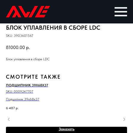
БЛОК УПЛАВЛЕНИЯ В СБОРЕ LDC
SKU:
3903601567
81000.00
р.
Блок уплавления в сборе LDC
СМОТРИТЕ ТАКЖЕ
ПОДШИПНИК 39X68X37
РУ
16X
SKU:
0009247707
SKU
Подшипник 39x68x37
Рук
6 487
р.
1 1
Out
Заказать