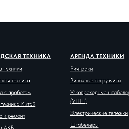
ДСКАЯ ТЕХНИКА
АРЕНДА ТЕХНИКИ
а техники
Ричтраки
ская техника
Вило
чные погрузчики
а с пробегом
Узкопроходные штабеле
(УПШ)
 техника Китай
Электрические тележки
с и ремонт
Штабелеры
а АКБ