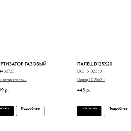
РТИЗАТОР ГАЗОВЫЙ
ПАЛЕЦ D125X20
4482725
SKU:
51023801
изатор газовый
Палец D125x20
99
р.
448
р.
азать
Заказать
Подробнее
Подробнее