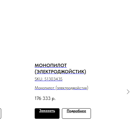
МОНОПИЛОТ
РВД
(ЭЛЕКТРОДЖОЙСТИК)
SKU:
SKU:
51303435
РВД 
Монопилот (электроджойстик)
3 38
176 333
р.
Out 
Заказать
За
Подробнее