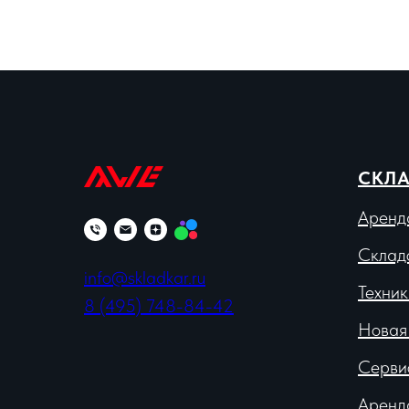
СКЛА
Аренд
Склад
info@skladkar.ru
Техник
8 (495) 748-84-42
Новая
Серви
Аренд