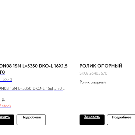
DN08 1SN L=5350 DKO-L 16X1,5
РОЛИК ОПОРНЫЙ
 Г0
SKU:
26403670
L=5350
Ролик опорный
N08 1SN L=5350 DKO-L 16x1,5 г0 +
8
р.
f stock
азать
Заказать
Подробнее
Подробнее