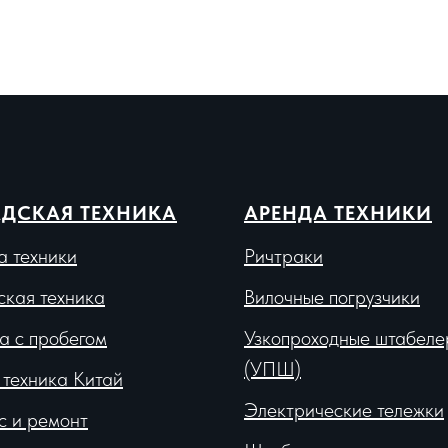
ДСКАЯ ТЕХНИКА
АРЕНДА ТЕХНИКИ
а техники
Ричтраки
ская техника
Вило
чные погрузчики
а с пробегом
Узкопроходные штабеле
(УПШ)
 техника Китай
Электрические тележки
с и ремонт