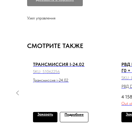
Узел управления
СМОТРИТЕ ТАКЖЕ
ТРАНСМИССИЯ I-24.02
РВД 
Г0 +
SKU:
51062256
SKU:
Трансмиссия i-24.02
РВД D
г0
4 15
Out o
Заказать
Зак
Подробнее