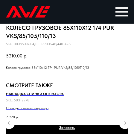
КОЛЕСО ГРУЗОВОЕ 85X110X12 174 PUR
VKS/85/105/110/13
SKU:
0039933604/0039903548/4401476
5310.00
р.
Колесо грузовое 85x110x12 174 PUR VKS/85/105/110/13
СМОТРИТЕ ТАКЖЕ
НАКЛАДКА СПИНКИ ОПЕРАТОРА
ПО
SKU:
50312778
SKU
Накладка спинки оператора
Под
3 428
р.
11 
Заказать