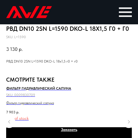
РВД DN10 2SN L=1590 DKO-L 18X1,5 Г0 + Г0
SKU:
L=1590
3 130
р.
РВД DN10 2SN L=1590 DKO-L 18x1,5 г0 + г0
СМОТРИТЕ ТАКЖЕ
ФИЛЬТР ГИДРАВЛИЧЕСКИЙ САПУНА
ЗА
SKU:
0009830709
SKU
Фильтр гидравлический сапуна
Зам
7 903
р.
9 6
Out of stock
Заказать