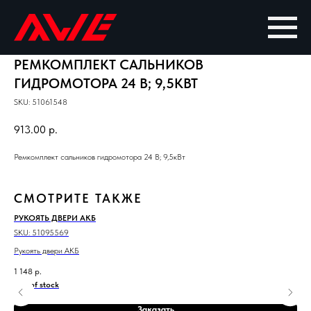
РЕМКОМПЛЕКТ САЛЬНИКОВ
ГИДРОМОТОРА 24 В; 9,5КВТ
SKU:
51061548
913.00
р.
Ремкомплект сальников гидромотора 24 В; 9,5кВт
СМОТРИТЕ ТАКЖЕ
РУКОЯТЬ ДВЕРИ АКБ
ВТ
SKU:
51095569
SKU
Рукоять двери АКБ
Вту
1 148
р.
43
Out of stock
Заказать