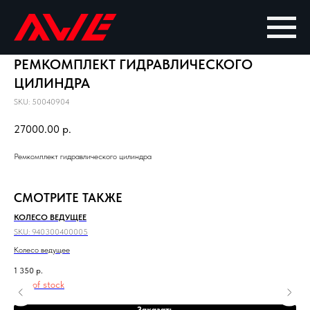
РЕМКОМПЛЕКТ ГИДРАВЛИЧЕСКОГО
ЦИЛИНДРА
SKU:
50040904
27000.00
р.
Ремкомплект гидравлического цилиндра
СМОТРИТЕ ТАКЖЕ
КОЛЕСО ВЕДУЩЕЕ
КО
SKU:
940300400005
SKU
Колесо ведущее
Кол
1 350
р.
Out of stock
Заказать