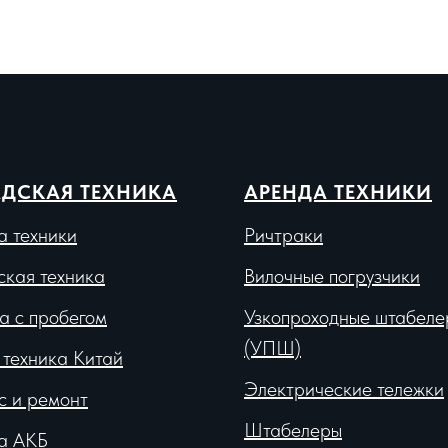
ДСКАЯ ТЕХНИКА
АРЕНДА ТЕХНИКИ
а техники
Ричтраки
ская техника
Вило
чные погрузчики
а с пробегом
Узкопроходные штабеле
(УПШ)
 техника Китай
Электрические тележки
с и ремонт
Штабелеры
а АКБ