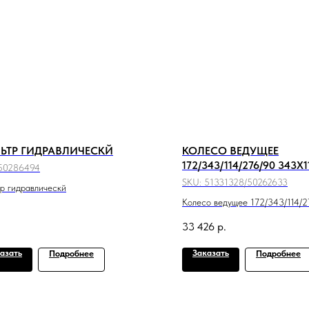
ЬТР ГИДРАВЛИЧЕСКЙ
КОЛЕСО ВЕДУЩЕЕ
172/343/114/276/90 343X1
50286494
SKU:
51331328/50262633
р гидравлическй
Колесо ведущее 172/343/114/2
343x114
33 426
р.
азать
Заказать
Подробнее
Подробнее