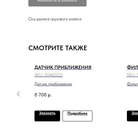
Ось рычага грузового колеса
СМОТРИТЕ ТАКЖЕ
-L 16X1,5
ДАТЧИК ПРИБЛИЖЕНИЯ
ФИЛ
SKU:
50462522
SKU:
16x1,5
Датчик приближения
Фильт
8 708
р.
Заказать
Зак
Подробнее