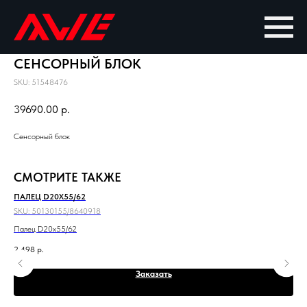
СЕНСОРНЫЙ БЛОК
SKU:
51548476
39690.00
р.
Сенсорный блок
СМОТРИТЕ ТАКЖЕ
ПАЛЕЦ D20X55/62
ШЕ
SKU:
50130155/8640918
SKU
Палец D20x55/62
Шес
2 498
р.
17 
Заказать