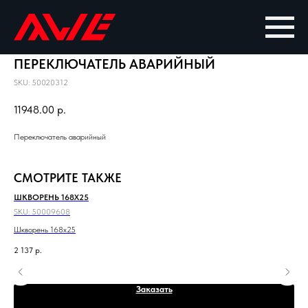
ПЕРЕКЛЮЧАТЕЛЬ АВАРИЙНЫЙ
SKU:
50020312
11948.00
р.
Переключатель аварийный
СМОТРИТЕ ТАКЖЕ
ШКВОРЕНЬ 168X25
ПА
SKU:
50009608
SKU
Шкворень 168x25
Пан
2 137
р.
66 
Заказать