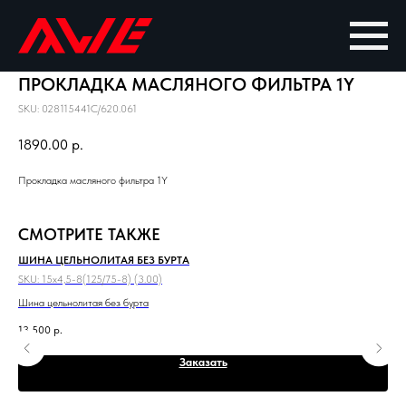
ПРОКЛАДКА МАСЛЯНОГО ФИЛЬТРА 1Y
SKU:
028115441C/620.061
1890.00
р.
Прокладка масляного фильтра 1Y
СМОТРИТЕ ТАКЖЕ
ШИНА ЦЕЛЬНОЛИТАЯ БЕЗ БУРТА
ПА
SKU:
15x4,5-8(125/75-8) (3.00)
SKU
Шина цельнолитая без бурта
Пан
13 500
р.
Заказать