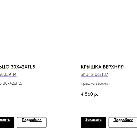
ЦО 30X42X11,5
КРЫШКА ВЕРХНЯЯ
50039114
SKU:
51067137
о 30x42x11,5
Крышка верхняя
4 860
р.
азать
Заказать
Подробнее
Подробнее