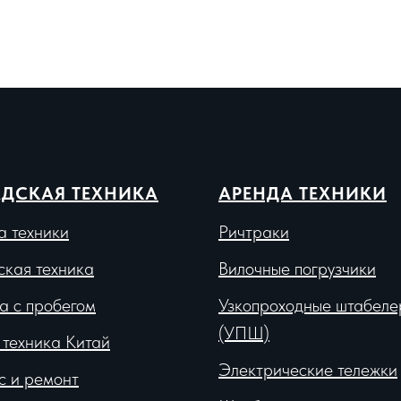
ДСКАЯ ТЕХНИКА
АРЕНДА ТЕХНИКИ
а техники
Ричтраки
ская техника
Вило
чные погрузчики
а с пробегом
Узкопроходные штабеле
(УПШ)
 техника Китай
Электрические тележки
с и ремонт