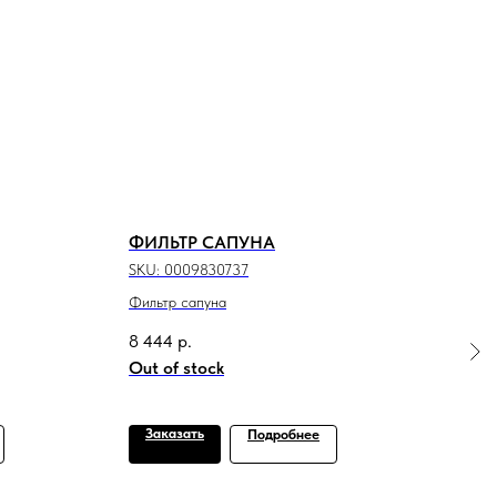
ФИЛЬТР САПУНА
РУК
SKU:
0009830737
SKU:
Фильтр сапуна
Руко
8 444
р.
Out of stock
Заказать
За
Подробнее