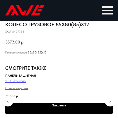
КОЛЕСО ГРУЗОВОЕ 85X80(85)X12
SKU:
8427733
3573.00
р.
Колесо грузовое 85x80(85)x12
СМОТРИТЕ ТАКЖЕ
ПАНЕЛЬ ЗАЩИТНАЯ
ША
SKU:
51247046
SKU
Панель защитная
Шай
26 888
р.
Заказать