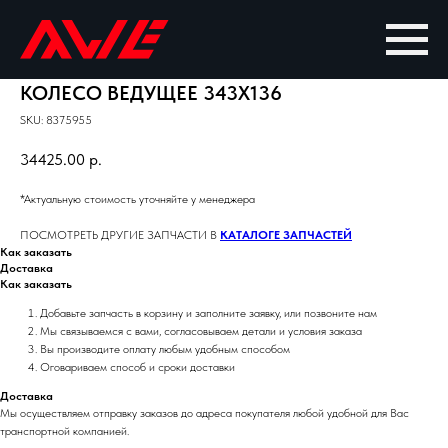
КОЛЕСО ВЕДУЩЕЕ 343X136
SKU:
8375955
34425.00
р.
*Актуальную стоимость уточняйте у менеджера
ПОСМОТРЕТЬ ДРУГИЕ ЗАПЧАСТИ В
КАТАЛОГЕ ЗАПЧАСТЕЙ
Как заказать
Доставка
Как заказать
Добавьте запчасть в корзину и заполните заявку, или позвоните нам
Мы связываемся с вами, согласовываем детали и условия заказа
Вы производите оплату любым удобным способом
Оговариваем способ и сроки доставки
Доставка
Мы осуществляем отправку заказов до адреса покупателя любой удобной для Вас
транспортной компанией.