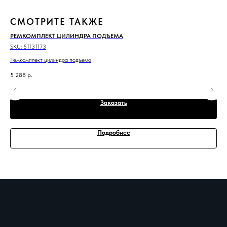
СМОТРИТЕ ТАКЖЕ
РЕМКОМПЛЕКТ ЦИЛИНДРА ПОДЪЕМА
БА
SKU:
51131173
SKU
Ремкомплект цилиндра подъема
Бал
5 288
р.
4 7
Заказать
Подробнее