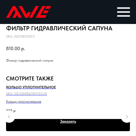
ФИЛЬТР ГИДРАВЛИЧЕСКИЙ САПУНА
SKU:
0029839003
810.00
р.
Фильтр гидравлический сапуна
СМОТРИТЕ ТАКЖЕ
КОЛЬЦО УПЛОТНИТЕЛЬНОЕ
ПА
SKU:
50128486/18910530
SKU
Кольцо уплотнительное
Пал
505
р.
58
Заказать