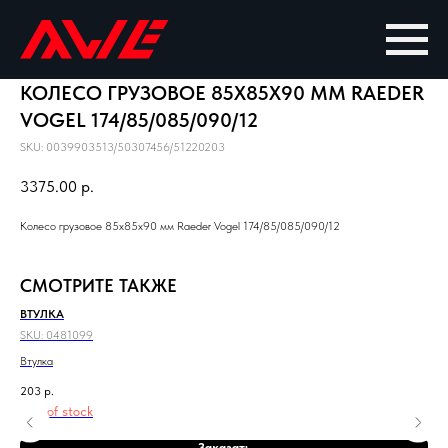
КОЛЕСО ГРУЗОВОЕ 85X85X90 ММ RAEDER
VOGEL 174/85/085/090/12
SKU:
0039903513/50307456/51220203
3375.00
р.
Колесо грузовое 85x85x90 мм Raeder Vogel 174/85/085/090/12
СМОТРИТЕ ТАКЖЕ
ВТУЛКА
ПА
SKU:
0481099
SKU
Втулка
Пал
203
р.
1 6
Out of stock
Заказать