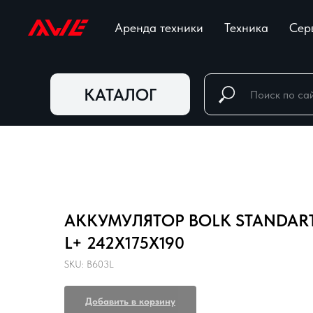
Аренда техники
Техника
Сер
КАТАЛОГ
АККУМУЛЯТОР BOLK STANDART
L+ 242X175X190
SKU:
B603L
Добавить в корзину