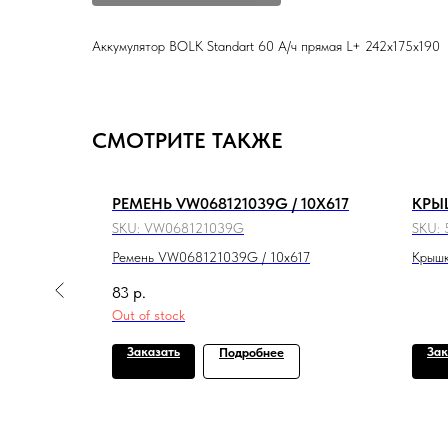
Аккумулятор BOLK Standart 60 А/ч прямая L+ 242x175x190
СМОТРИТЕ ТАКЖЕ
КИЙ
РЕМЕНЬ VW068121039G / 10X617
КРЫ
SKU:
VW068121039G
SKU:
Ремень VW068121039G / 10x617
Крышк
83
р.
Out of stock
Заказать
Зак
Подробнее