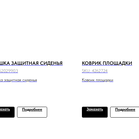
ШКА ЗАЩИТНАЯ СИДЕНЬЯ
КОВРИК ПЛОЩАДКИ
52029903
SKU:
4262724
а защитная сиденья
Коврик площадки
азать
Заказать
Подробнее
Подробнее