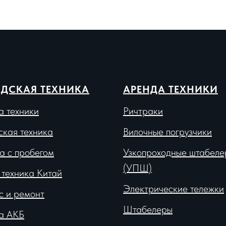
ДСКАЯ ТЕХНИКА
АРЕНДА ТЕХНИКИ
а техники
Ричтраки
ская техника
Вило
чные погрузчики
а с пробегом
Узкопроходные штабеле
(УПШ)
 техника Китай
Электрические тележки
с и ремонт
Штабелеры
а АКБ