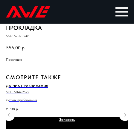
ПРОКЛАДКА
SKU:
52020748
556.00
р.
Прокладка
СМОТРИТЕ ТАКЖЕ
ДАТЧИК ПРИБЛИЖЕНИЯ
ПО
SKU:
50462522
SKU
Датчик приближения
Пот
8 708
р.
25 
Заказать