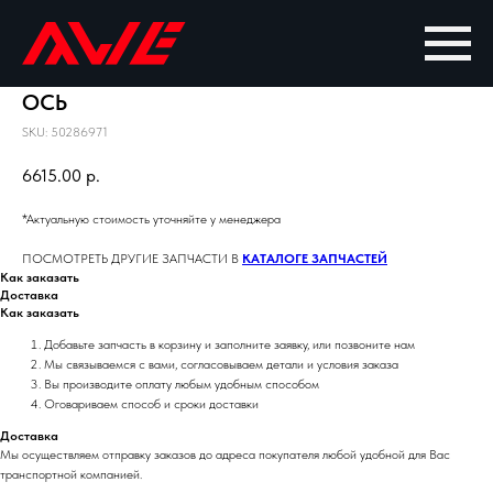
ОСЬ
SKU:
50286971
6615.00
р.
*Актуальную стоимость уточняйте у менеджера
ПОСМОТРЕТЬ ДРУГИЕ ЗАПЧАСТИ В
КАТАЛОГЕ ЗАПЧАСТЕЙ
Как заказать
Доставка
Как заказать
Добавьте запчасть в корзину и заполните заявку, или позвоните нам
Мы связываемся с вами, согласовываем детали и условия заказа
Вы производите оплату любым удобным способом
Оговариваем способ и сроки доставки
Доставка
Мы осуществляем отправку заказов до адреса покупателя любой удобной для Вас
транспортной компанией.