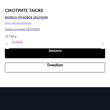
СМОТРИТЕ ТАКЖЕ
КОЛЕСО ГРУЗОВОЕ 285/110/90
ПО
SKU:
940300300034
SKU
Колесо грузовое 285/110/90
Под
33 750
р.
2 4
Out of stock
Заказать
Подробнее