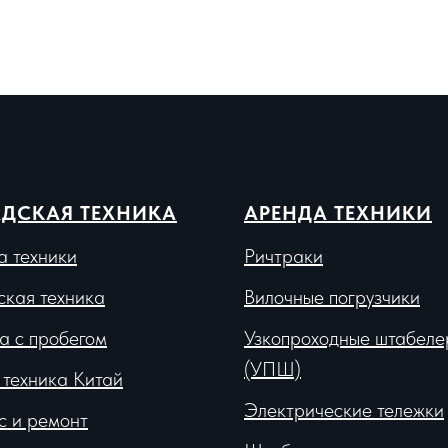
ДСКАЯ ТЕХНИКА
АРЕНДА ТЕХНИКИ
а техники
Ричтраки
ская техника
Вило
чные погрузчики
а с пробегом
Узкопроходные штабеле
(УПШ)
 техника Китай
Электрические тележки
с и ремонт