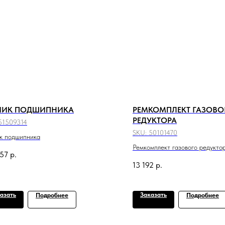
ЧИК ПОДШИПНИКА
РЕМКОМПЛЕКТ ГАЗОВО
РЕДУКТОРА
51509314
SKU:
50101470
к подшипника
Ремкомплект газового редукто
257
р.
13 192
р.
азать
Заказать
Подробнее
Подробнее