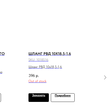
ГО
ШЛАНГ РВД 10X18,5-1,6
РЕМ
ГИ
SKU:
1018516
SKU:
Шланг РВД 10x18,5-1,6
ра
Ремк
396
р.
5 07
Out of stock
Заказать
За
Подробнее