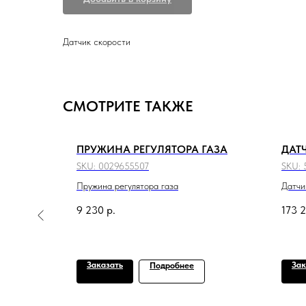
Датчик скорости
СМОТРИТЕ ТАКЖЕ
ГАТЕЛЯ
ПРУЖИНА РЕГУЛЯТОРА ГАЗА
ДАТ
SKU:
0029655507
SKU:
Пружина регулятора газа
Датчи
9 230
р.
173 
Заказать
Зак
Подробнее