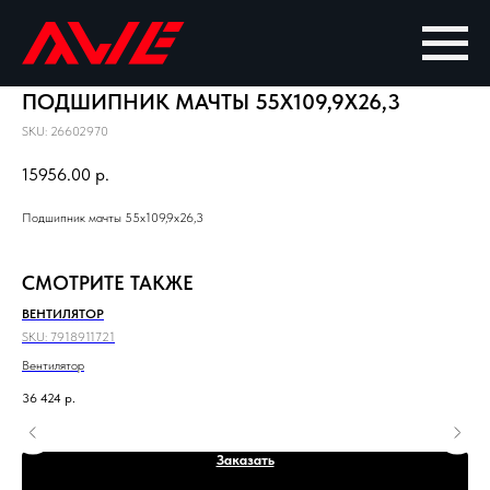
ПОДШИПНИК МАЧТЫ 55X109,9X26,3
SKU:
26602970
15956.00
р.
Подшипник мачты 55x109,9x26,3
СМОТРИТЕ ТАКЖЕ
ВЕНТИЛЯТОР
КР
SKU:
7918911721
SKU
Вентилятор
Кры
36 424
р.
2 6
Заказать