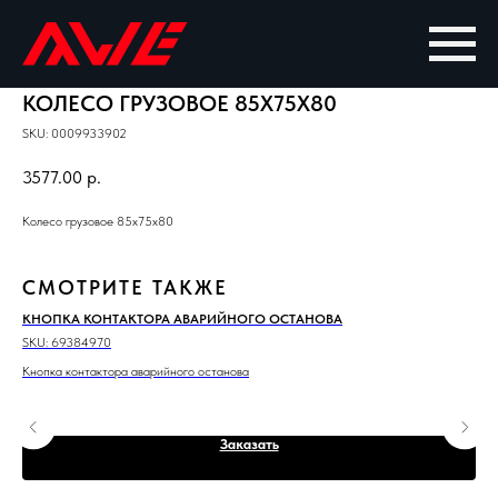
КОЛЕСО ГРУЗОВОЕ 85X75X80
SKU:
0009933902
3577.00
р.
Колесо грузовое 85x75x80
СМОТРИТЕ ТАКЖЕ
КНОПКА КОНТАКТОРА АВАРИЙНОГО ОСТАНОВА
ПЕ
SKU:
69384970
SKU
Кнопка контактора аварийного останова
Пер
3 9
Заказать