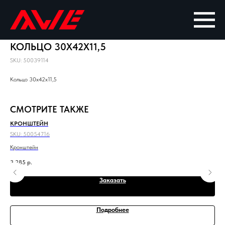
КОЛЬЦО 30X42X11,5
SKU:
50039114
Кольцо 30x42x11,5
СМОТРИТЕ ТАКЖЕ
КРОНШТЕЙН
КО
SKU:
50054716
SKU
Кронштейн
Кол
3 285
р.
37 
Заказать
Подробнее