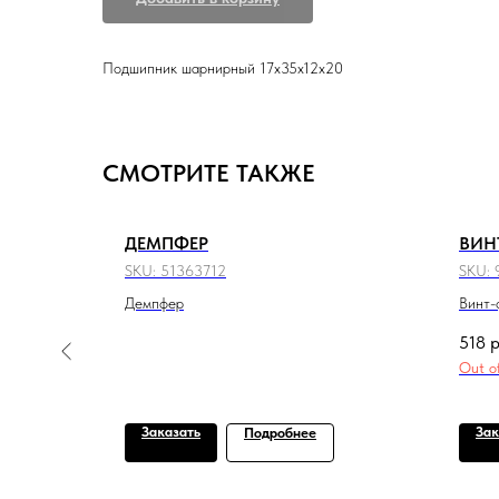
Подшипник шарнирный 17х35х12x20
СМОТРИТЕ ТАКЖЕ
ДЕМПФЕР
ВИН
SKU:
51363712
SKU:
Демпфер
Винт-
518
р
Out o
Заказать
Зак
Подробнее