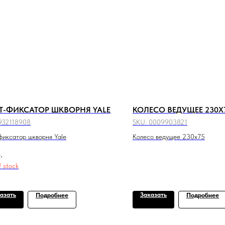
Т-ФИКСАТОР ШКВОРНЯ YALE
КОЛЕСО ВЕДУЩЕЕ 230X
932118908
SKU:
0009903821
фиксатор шкворня Yale
Колесо ведущее 230x75
.
f stock
азать
Заказать
Подробнее
Подробнее