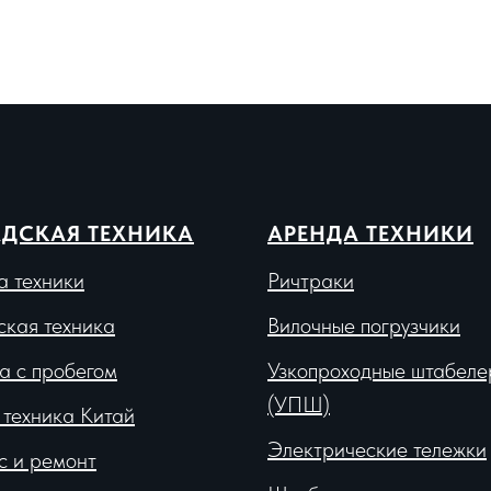
ДСКАЯ ТЕХНИКА
АРЕНДА ТЕХНИКИ
а техники
Ричтраки
ская техника
Вило
чные погрузчики
а с пробегом
Узкопроходные штабеле
(УПШ)
 техника Китай
Электрические тележки
с и ремонт