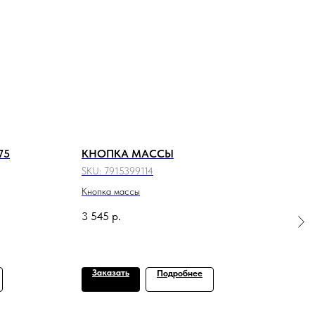
75
КНОПКА МАССЫ
ПО
SKU:
7915399114
SKU:
Кнопка массы
Подш
3 545
р.
Заказать
За
Подробнее