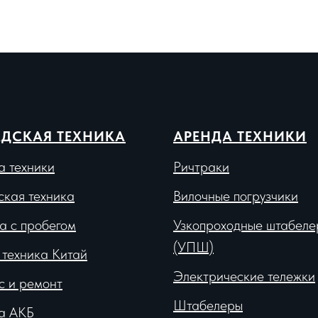
ДСКАЯ ТЕХНИКА
АРЕНДА ТЕХНИКИ
а техники
Ричтраки
ская техника
Вило
чные погрузчики
а с пробегом
Узкопроходные штабеле
(УПШ)
 техника Китай
Электрические тележки
с и ремонт
Штабелеры
а АКБ