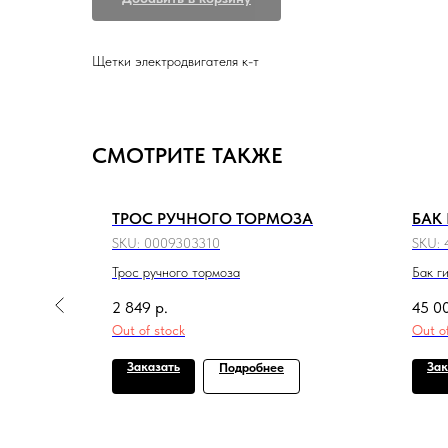
Щетки электродвигателя к-т
СМОТРИТЕ ТАКЖЕ
ТРОС РУЧНОГО ТОРМОЗА
БАК
РА
SKU:
0009303310
SKU:
Трос ручного тормоза
Бак г
 оператора
2 849
р.
45 0
Out of stock
Out o
Заказать
Зак
Подробнее