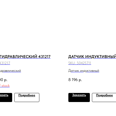
 ГИДРАВЛИЧЕСКИЙ 431217
ДАТЧИК ИНДУКТИВНЫ
431217
SKU:
50425711
идравлический
Датчик индуктивный
00
р.
8 196
р.
f stock
азать
Заказать
Подробнее
Подробнее