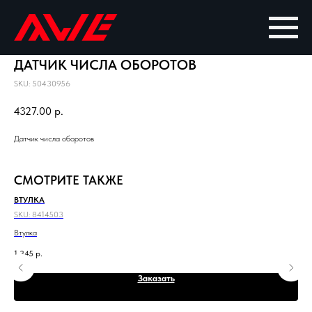
ДАТЧИК ЧИСЛА ОБОРОТОВ
SKU:
50430956
4327.00
р.
Датчик числа оборотов
СМОТРИТЕ ТАКЖЕ
ВТУЛКА
БО
SKU:
8414503
SKU
Втулка
Бол
1 345
р.
Заказать