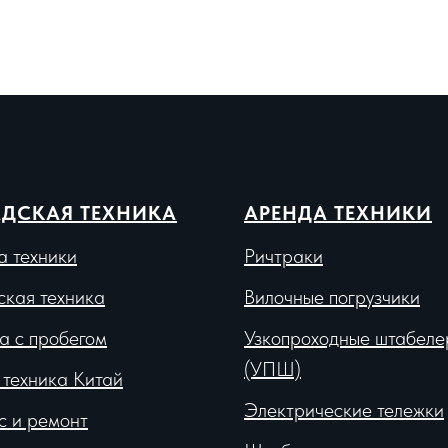
ДСКАЯ ТЕХНИКА
АРЕНДА ТЕХНИКИ
а техники
Ричтраки
ская техника
Вило
чные погрузчики
а с пробегом
Узкопроходные штабеле
(УПШ)
 техника Китай
Электрические тележки
с и ремонт