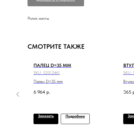
Ролик мачты
СМОТРИТЕ ТАКЖЕ
ПАЛЕЦ D=35 MM
ВТУ
SKU:
52012461
SKU:
Палец D=35 mm
Втулк
6 964
р.
365
Заказать
Зак
Подробнее