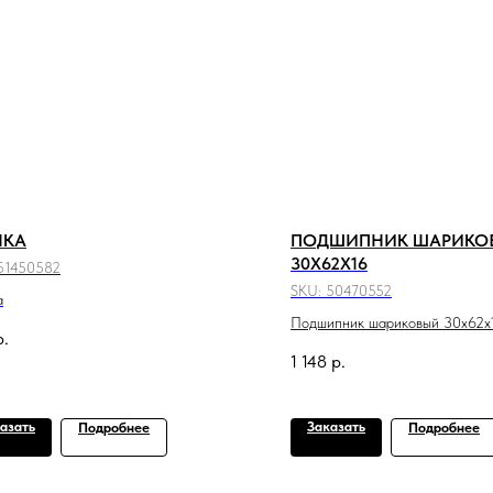
ЛКА
ПОДШИПНИК ШАРИКО
30X62X16
51450582
SKU:
50470552
а
Подшипник шариковый 30x62x
р.
1 148
р.
азать
Заказать
Подробнее
Подробнее