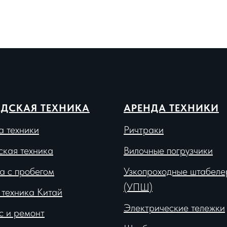
ДСКАЯ ТЕХНИКА
АРЕНДА ТЕХНИКИ
а техники
Ричтраки
ская техника
Вило
чные погрузчики
а с пробегом
Узкопроходные штабеле
(УПШ)
 техника Китай
Электрические тележки
с и ремонт