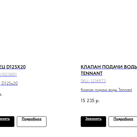
ЕЦ D125X20
КЛАПАН ПОДАЧИ ВОД
TENNANT
51023801
SKU:
1214973
ц D125x20
Клапан подачи воды Tennant
р.
15 235
р.
азать
Заказать
Подробнее
Подробнее