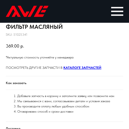
ФИЛЬТР МАСЛЯНЫЙ
SKU:
51025341
369.00
р.
*Актуальную стоимость уточняйте у менеджера
ПОСМОТРЕТЬ ДРУГИЕ ЗАПЧАСТИ В
КАТАЛОГЕ ЗАПЧАСТЕЙ
Как заказать
Добавьте запчасть в корзину и заполните заявку, или позвоните нам
Мы связываемся с вами, согласовываем детали и условия заказа
Вы производите оплату любым удобным способом
Оговариваем способ и сроки доставки
Доставка