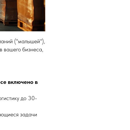
аний ("малышей"),
в вашего бизнеса,
се включено в
огистику до 30-
яющиеся задачи