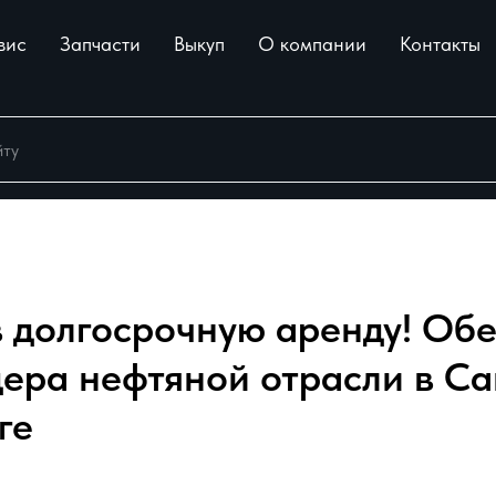
вис
Запчасти
Выкуп
О компании
Контакты
в долгосрочную аренду! Об
дера нефтяной отрасли в Са
ге