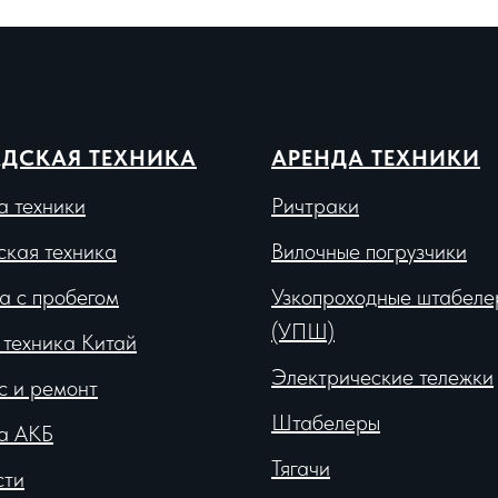
ДСКАЯ ТЕХНИКА
АРЕНДА ТЕХНИКИ
а техники
Ричтраки
ская техника
Вило
чные погрузчики
а с пробегом
Узкопроходные штабеле
(УПШ)
 техника Китай
Электрические тележки
с и ремонт
Штабелеры
а АКБ
Тягачи
сти