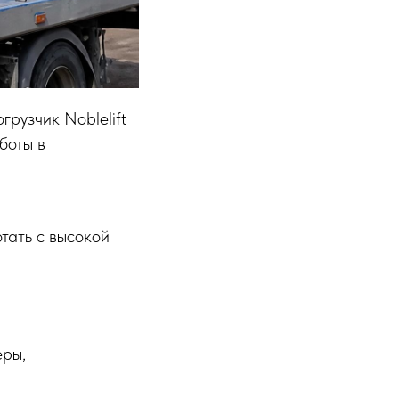
рузчик Noblelift
боты в
тать с высокой
еры,