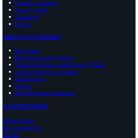
Сервис и ремонт
Аренда АКБ
Запчасти
Выкуп
АРЕНДА ТЕХНИКИ
Ричтраки
Вило
чные погрузчики
Узкопроходные штабелеры (УПШ)
Электрические тележки
Штабелеры
Тягачи
Поломоечные машины
О КОМПАНИИ
Инвесторам
Блог и новости
Акции