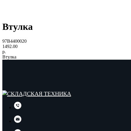
Втулка
97B4400020
1492.00
р.
Втулка